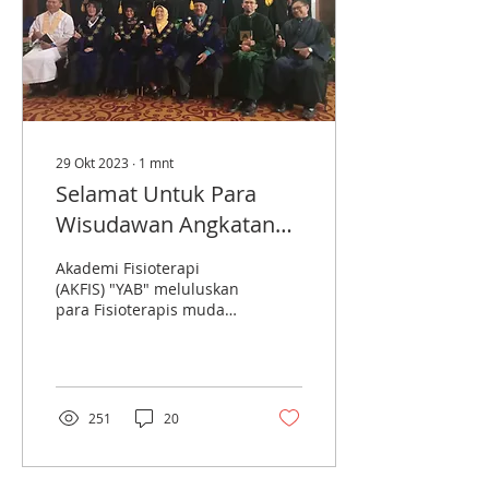
29 Okt 2023
∙
1
mnt
Selamat Untuk Para
Wisudawan Angkatan
XX Tahun Akademik
Akademi Fisioterapi
2022 - 2023
(AKFIS) "YAB" meluluskan
para Fisioterapis muda
angkata XX tahun
Akademik 2022 - 2023. ​
Acara diadakan pada
hari...
251
20