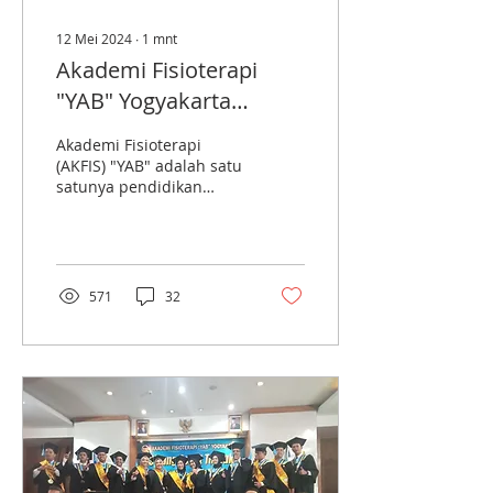
12 Mei 2024
∙
1
mnt
Akademi Fisioterapi
"YAB" Yogyakarta
membuka pendaftaran
Akademi Fisioterapi
untuk Mahasiswa Baru
(AKFIS) "YAB" adalah satu
satunya pendidikan
Periode 2024
Diploma III Fisioterapi di
provinsi DIY dibawah
pembinaan GKR
Hemas....
571
32