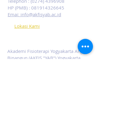
Telephon :
(0274) 4396908
HP (PMB) :
081914326645
Emai: info@akfisyab.ac.id
Lokasi Kami
Akademi Fisioterapi YAB
Akademi Fisioterapi Yogyakarta Angga
Binangun (AKFIS "YAB") Yogyakarta
didirikan oleh para praktisi fisioterapi,
tokoh pendidikan dan tokoh
masyarakat dengan tingkat kelulusan
yang tinggi dan kemudahan dalam
berkarir.
SOCIALS
Facebook
Youtube
Instagram