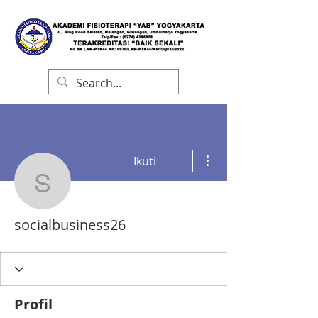
Tindakan Lainnya
Ikuti
socialbusiness26
socialbusiness26
Profil