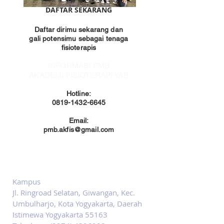
DAFTAR SEKARANG
Daftar dirimu sekarang dan
gali potensimu sebagai tenaga
fisioterapis
INFORMASI PMB
AKADEMI FISIOTERAPI YAB
Hotline:
0819-1432-6645
Email:
pmb.akfis@gmail.com
Hubungi Kami
Kampus
Jl. Ringroad Selatan, Giwangan, Kec.
Umbulharjo, Kota Yogyakarta, Daerah
Istimewa Yogyakarta 55163